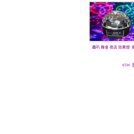
轟叭 舞會 夜店 效果燈 
65W