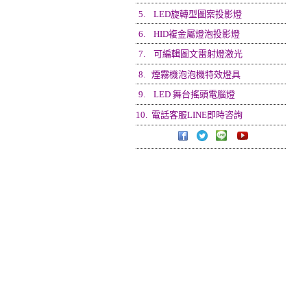
5.
LED旋轉型圖案投影燈
6.
HID複金屬燈泡投影燈
7.
可編輯圖文雷射燈激光
8.
煙霧機泡泡機特效燈具
9.
LED 舞台搖頭電腦燈
10.
電話客服LINE即時咨詢