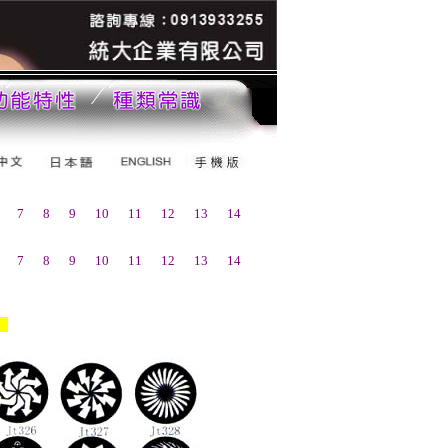
7
8
9
10
11
12
13
14
7
8
9
10
11
12
13
14
）