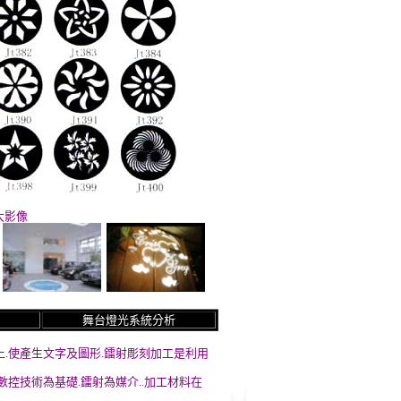
大影像
舞台燈光系統分析
上.使產生文字及圖形
.鐳射
彫
刻加工是利用
數控技術為基礎.鐳射為媒介..加工材料在