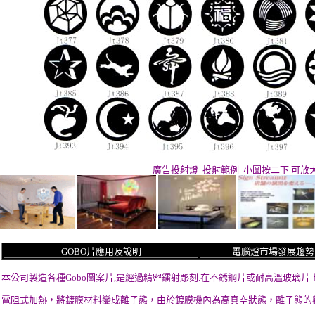
廣告投射燈 投射範例 小圖按二下 可放
GOBO片應用及說明
電腦燈市場發展趨勢
本公司製造各種Gobo圖案片,是經過精密鐳射彫刻.在不銹鋼片或耐高溫玻璃片
電阻式加熱，將鍍膜材料變成離子態，由於鍍膜機內為高真空狀態，離子態的